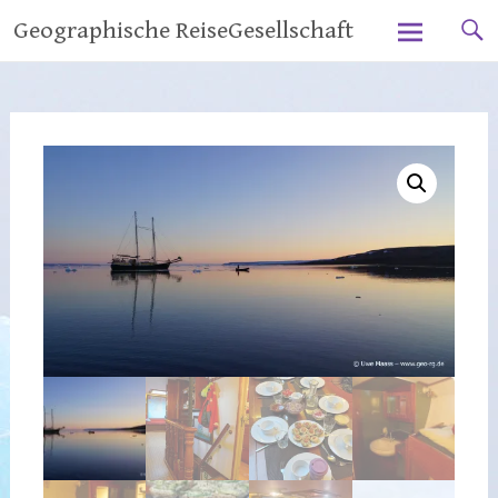
Zum
Geographische ReiseGesellschaft
Inhalt
springen