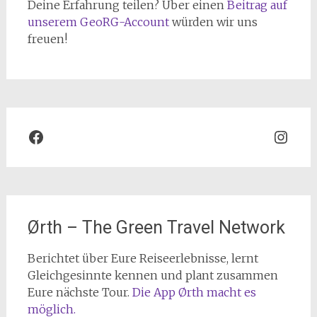
Deine Erfahrung teilen? Über einen
Beitrag auf
unserem GeoRG-Account
würden wir uns
freuen!
Facebook
Inst
Ørth – The Green Travel Network
Berichtet über Eure Reiseerlebnisse, lernt
Gleichgesinnte kennen und plant zusammen
Eure nächste Tour.
Die App Ørth macht es
möglich.