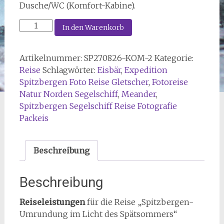
Dusche/WC (Komfort-Kabine).
27
In den Warenkorb
5.4
Spitzbergen
Artikelnummer:
SP270826-KOM-2
Kategorie:
unter
Reise
Schlagwörter:
Eisbär
,
Expedition
Segeln
Spitzbergen Foto Reise Gletscher
,
Fotoreise
vom
Natur Norden Segelschiff
,
Meander
,
26.08.
Spitzbergen Segelschiff Reise Fotografie
-
Packeis
11.09.2027
(2-
Bett-
Beschreibung
Komfort-
Kabine)
Beschreibung
Menge
Reiseleistungen
für die Reise „Spitzbergen-
Umrundung im Licht des Spätsommers“