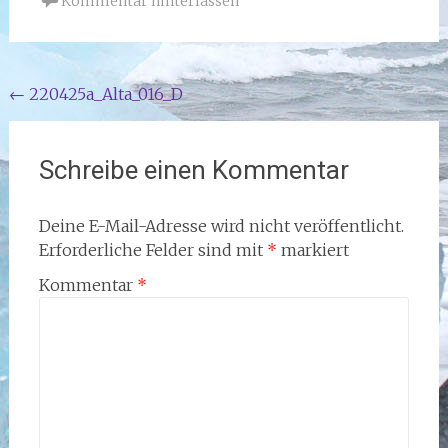
Kommentar hinterlassen
Beitragsnavigation
←
220425a_Alta_016_D
Schreibe einen Kommentar
Deine E-Mail-Adresse wird nicht veröffentlicht.
Erforderliche Felder sind mit
*
markiert
Kommentar
*