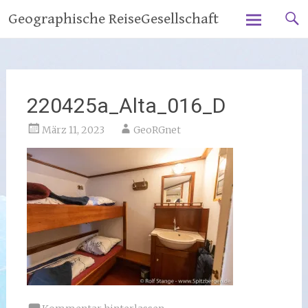
Zum
Geographische ReiseGesellschaft
Inhalt
springen
220425a_Alta_016_D
März 11, 2023
GeoRGnet