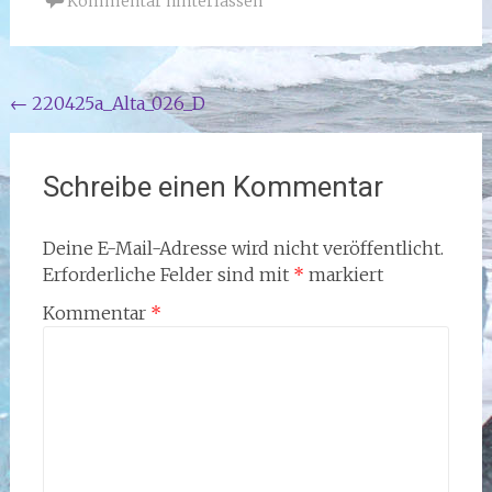
Kommentar hinterlassen
Beitragsnavigation
←
220425a_Alta_026_D
Schreibe einen Kommentar
Deine E-Mail-Adresse wird nicht veröffentlicht.
Erforderliche Felder sind mit
*
markiert
Kommentar
*