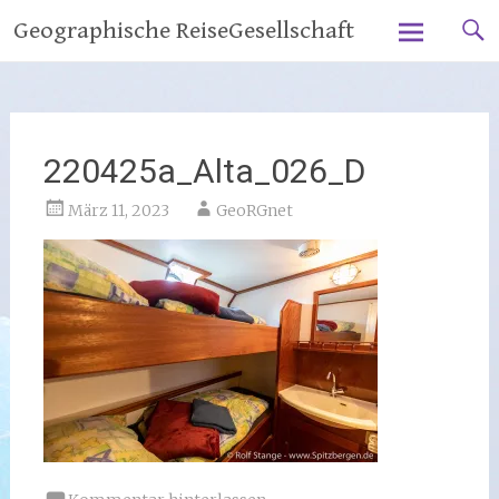
Zum
Geographische ReiseGesellschaft
Inhalt
springen
220425a_Alta_026_D
März 11, 2023
GeoRGnet