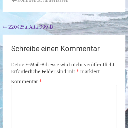
Kommentar hinterlassen
Beitragsnavigation
←
220425a_Alta_099_D
Schreibe einen Kommentar
Deine E-Mail-Adresse wird nicht veröffentlicht.
Erforderliche Felder sind mit
*
markiert
Kommentar
*