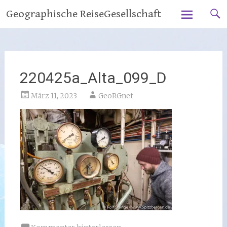
Zum
Geographische ReiseGesellschaft
Inhalt
springen
220425a_Alta_099_D
März 11, 2023
GeoRGnet