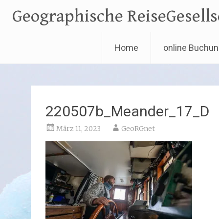
Geographische ReiseGesells
Home
online Buchu
Zum
Inhalt
springen
220507b_Meander_17_D
März 11, 2023
GeoRGnet