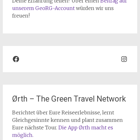
Deine Erfahrung teilen? Über einen
Beitrag auf
unserem GeoRG-Account
würden wir uns
freuen!
Facebook
Inst
Ørth – The Green Travel Network
Berichtet über Eure Reiseerlebnisse, lernt
Gleichgesinnte kennen und plant zusammen
Eure nächste Tour.
Die App Ørth macht es
möglich.