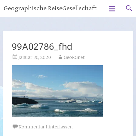
Zum
Geographische ReiseGesellschaft
Inhalt
springen
99A02786_fhd
Januar 30, 2020
GeoRGnet
Kommentar hinterlassen