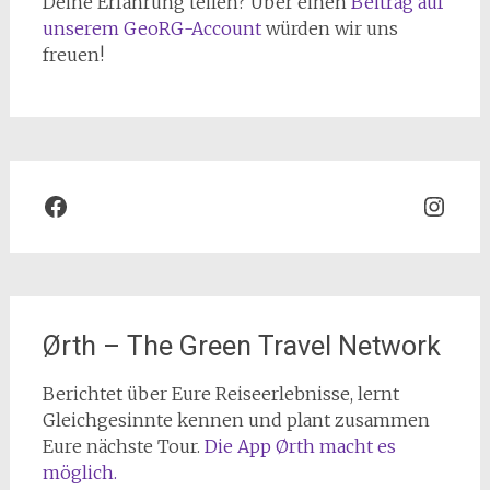
Deine Erfahrung teilen? Über einen
Beitrag auf
unserem GeoRG-Account
würden wir uns
freuen!
Facebook
Inst
Ørth – The Green Travel Network
Berichtet über Eure Reiseerlebnisse, lernt
Gleichgesinnte kennen und plant zusammen
Eure nächste Tour.
Die App Ørth macht es
möglich.