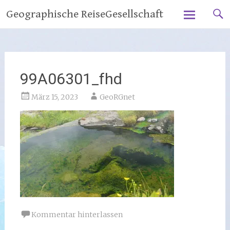
Zum
Geographische ReiseGesellschaft
Inhalt
springen
99A06301_fhd
März 15, 2023
GeoRGnet
Kommentar hinterlassen