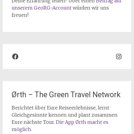
Deine Erfahrung teilen? Über einen
Beitrag auf
unserem GeoRG-Account
würden wir uns
freuen!
Facebook
Inst
Ørth – The Green Travel Network
Berichtet über Eure Reiseerlebnisse, lernt
Gleichgesinnte kennen und plant zusammen
Eure nächste Tour.
Die App Ørth macht es
möglich.