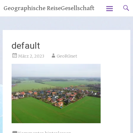
Zum
Geographische ReiseGesellschaft
Inhalt
springen
default
März 2, 2023
GeoRGnet