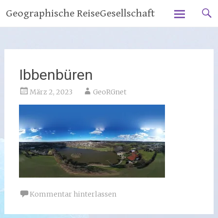
Zum
Geographische ReiseGesellschaft
Inhalt
springen
Ibbenbüren
März 2, 2023
GeoRGnet
Kommentar hinterlassen