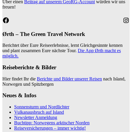
Über einen
Beitrag auf unserem GeoRG-Account
würden wir uns
freuen!
Facebook
Ins
Ørth – The Green Travel Network
Berichtet über Eure Reiseerlebnisse, lernt Gleichgesinnte kennen
und plant zusammen Eure nächste Tour.
Die App Ørth macht es
möglich.
Reiseberichte & Bilder
Hier findet Ihr die
Berichte und Bilder unserer Reisen
nach Island,
Norwegen und Spitzbergen
Neues & Infos
Sonnensturm und Nordlichter
Vulkanausbruch auf Island
Newsletter Anmeldung
Buchtipp: Norwegens arktischer Norden
Reiseversicherungen – immer wichtig!