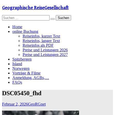
Zum
Geographische ReiseGesellschaft
Inhalt
springen
Suchen
nach:
Home
online Buchung
Reiseinfos, kurzer Text
Reiseinfos, langer Text
Reiseinfos als PDF
Preise und Leistungen 2026
Preise und Leistungen 2027
Spitzbergen
Island
Norwegen
Vorträge & Filme
Anmeldung, AGBs,…
FAQs
DSC05450_fhd
Februar 2, 2026
GeoRGnet