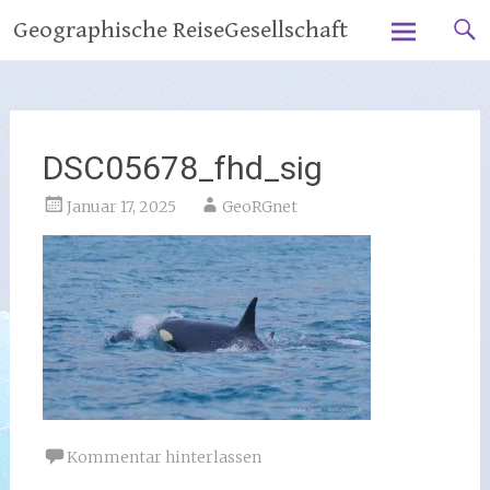
Zum
Geographische ReiseGesellschaft
Inhalt
springen
DSC05678_fhd_sig
Januar 17, 2025
GeoRGnet
Kommentar hinterlassen