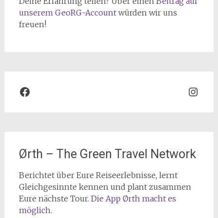
Deine Erfahrung teilen? Über einen
Beitrag auf
unserem GeoRG-Account
würden wir uns
freuen!
Facebook
Inst
Ørth – The Green Travel Network
Berichtet über Eure Reiseerlebnisse, lernt
Gleichgesinnte kennen und plant zusammen
Eure nächste Tour.
Die App Ørth macht es
möglich.