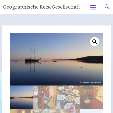
Zum
Geographische ReiseGesellschaft
Inhalt
springen