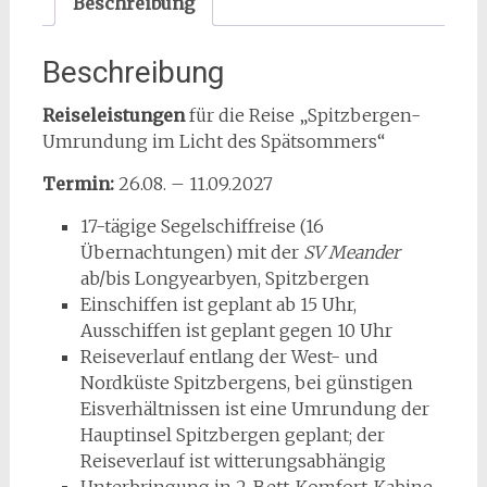
Beschreibung
in
2-
Beschreibung
Bett-
Komfort-
Reiseleistungen
für die Reise „Spitzbergen-
Kabine)
Umrundung im Licht des Spätsommers“
Menge
Termin:
26.08. – 11.09.2027
17-tägige Segelschiffreise (16
Übernachtungen) mit der
SV Meander
ab/bis Longyearbyen, Spitzbergen
Einschiffen ist geplant ab 15 Uhr,
Ausschiffen ist geplant gegen 10 Uhr
Reiseverlauf entlang der West- und
Nordküste Spitzbergens, bei günstigen
Eisverhältnissen ist eine Umrundung der
Hauptinsel Spitzbergen geplant; der
Reiseverlauf ist witterungsabhängig