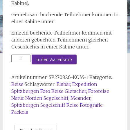
Kabine).
Gemeinsam buchende Teilnehmer kommen in
einer Kabine unter.
Einzeln buchende Teilnehmer kommen mit
anderen gebuchten Teilnehmern gleichen
Geschlechts in einer Kabine unter.
27
In den Warenkorb
5.3
Spitzbergen
Artikelnummer:
SP270826-KOM-1
Kategorie:
unter
Reise
Schlagwörter:
Eisbär
,
Expedition
Segeln
Spitzbergen Foto Reise Gletscher
,
Fotoreise
vom
Natur Norden Segelschiff
,
Meander
,
26.08.
Spitzbergen Segelschiff Reise Fotografie
-
Packeis
11.09.2027
(1
Platz