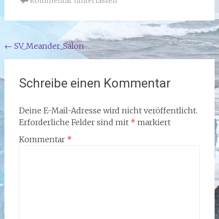
Kommentar hinterlassen
Beitragsnavigation
←
SV_Meander_Salon
Schreibe einen Kommentar
Deine E-Mail-Adresse wird nicht veröffentlicht.
Erforderliche Felder sind mit
*
markiert
Kommentar
*